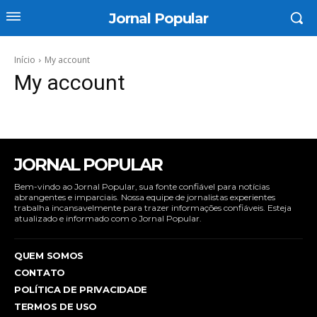
Jornal Popular
Início
My account
My account
JORNAL POPULAR
Bem-vindo ao Jornal Popular, sua fonte confiável para notícias
abrangentes e imparciais. Nossa equipe de jornalistas experientes
trabalha incansavelmente para trazer informações confiáveis. Esteja
atualizado e informado com o Jornal Popular.
QUEM SOMOS
CONTATO
POLÍTICA DE PRIVACIDADE
TERMOS DE USO