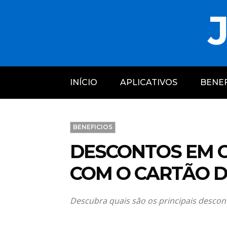
J
INÍCIO
APLICATIVOS
BENEF
BENEFICIOS
DESCONTOS EM C
COM O CARTÃO D
Descubra quais são os principais desco