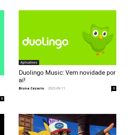
Aplicativos
Duolingo Music: Vem novidade por
aí!
Bruna Cezario
-
2023-09-11
0
0