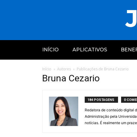
J
INÍCIO
APLICATIVOS
BENEF
Início
Autores
Publicações de Bruna Cezario
Bruna Cezario
184 POSTAGENS
0 COME
Redatora de conteúdo digital 
Administração pela Universida
notícias. É realmente um praze