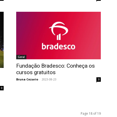
Geral
Fundação Bradesco: Conheça os
cursos gratuitos
Bruna Cezario
-
2023-08-23
0
0
Page 18 of 19