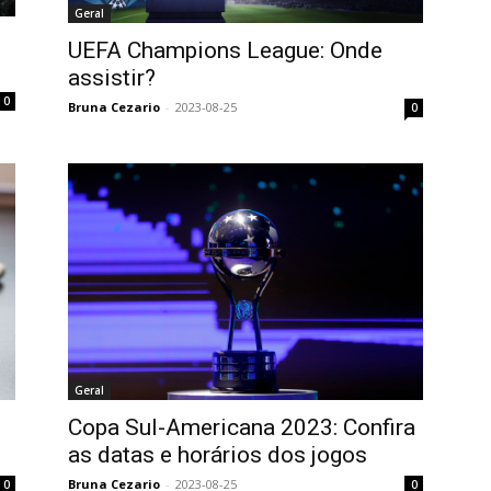
Geral
UEFA Champions League: Onde
assistir?
0
Bruna Cezario
-
2023-08-25
0
Geral
Copa Sul-Americana 2023: Confira
as datas e horários dos jogos
Bruna Cezario
-
2023-08-25
0
0