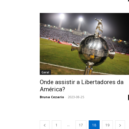
Geral
Onde assistir a Libertadores da
América?
Bruna Cezario
-
2023-08-25
...
1
17
18
19