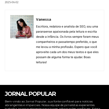
2025-06-02
Vanessa
Escritora, redatora e analista de SEO, sou uma
paranaense apaixonada pela leitura e escrita
desde a infância. Os livros sempre foram meus
companheiros e passatempo preferido, o que
me levou a minha profissão. Espero que você
aproveite cada um dos meus textos e que eles
possam de alguma forma te ajudar. Boas
leituras!
JORNAL POPULAR
Bem-vindo ao Jornal Popular, sua fonte confiável para notícias
abrangentes e imparciais. Nossa equipe de jornalistas experientes
trabalha incansavelmente para trazer informações confiáveis. Esteja