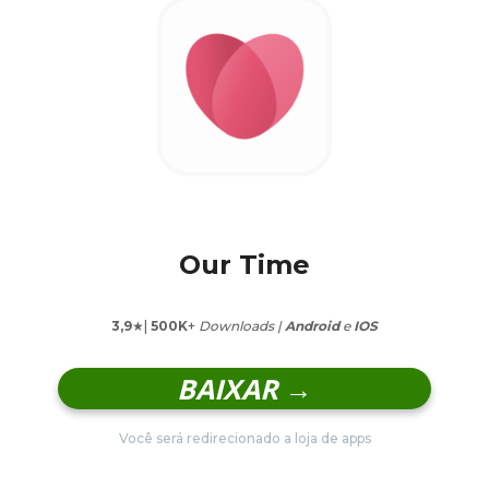
Our Time
3,9
★|
500K
+
Downloads |
Android
e
IOS
BAIXAR →
Você será redirecionado a loja de apps