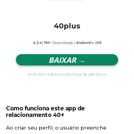
40plus
4,2
★|
1M
+
Downloads |
Android
e
iOS
BAIXAR →
Você será redirecionado à loja de aplicativos
Como funciona este app de
relacionamento 40+
Ao criar seu perfil, o usuário preenche