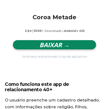
Coroa Metade
2,6
★|
500K
+
Downloads |
Android
e
iOS
BAIXAR →
Você será redirecionado à loja de aplicativos
Como funciona este app de
relacionamento 40+
O usuário preenche um cadastro detalhado,
com informações sobre religião, filhos,